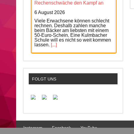
Rechenschwäche den Kampf an
6 August 2026
Viele Erwachsene können schlecht
rechnen. Deshalb zahlen manche
beim Bäcker am liebsten mit einem
50-Euro-Schein. Eine Kulmbacher
Schule will es nicht so weit kommen
lassen.
[...]
Fortsetzung: Dieselprozess – worum
es in den nächsten Wochen geht
6 August 2026
FOLGT UNS
Am Freitag setzt das Gericht die
Aufarbeitung des Steuerfalls fort.
Thomas Hoffmann ist nun der letzte
verbliebene Angeklagte.
[...]
Hof: Mann schlägt Eingangstür ein
und greift Hausbewohner an
Instagram
Facebook
YouTube
6 August 2026