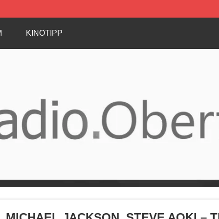
M
KINOTIPP
MICHAEL JACKSON, STEVE AOKI – 