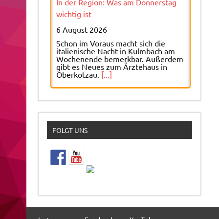
In der Region: Was am Donnerstag
wichtig ist
6 August 2026
Schon im Voraus macht sich die
italienische Nacht in Kulmbach am
Wochenende bemerkbar. Außerdem
gibt es Neues zum Ärztehaus in
Oberkotzau.
[...]
Fußball-Kreispokal: Emotionale
Rückkehr für Mo Tamo
5 August 2026
FOLGT UNS
Für Mitterteichs Trainer Mo Tamo ist
das Achtelfinale im Fußball-
Kreispokal ein ganz besonderes
Spiel – auch privat.
[...]
Triathlon: Frust pur – Hägels WM-
Traum platzt
5 August 2026