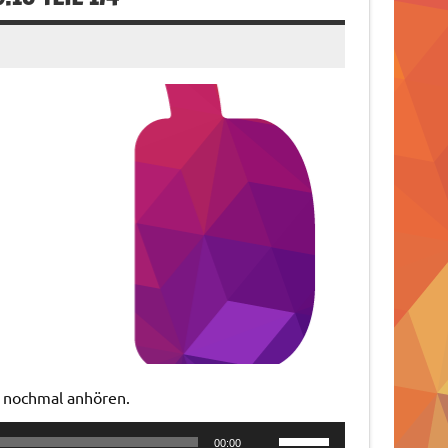
t nochmal anhören.
Pfeiltasten
00:00