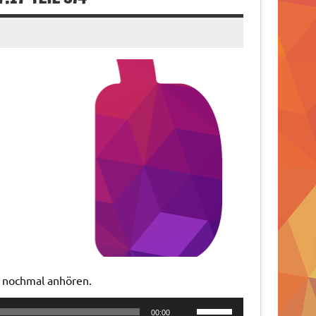
t nochmal anhören.
Pfeiltasten
00:00