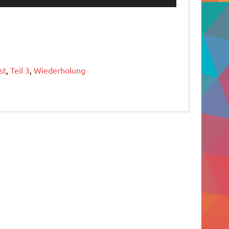
Hoch/Runter
benutzen,
um
die
Lautstärke
st
,
Teil 3
,
Wiederholung
zu
regeln.