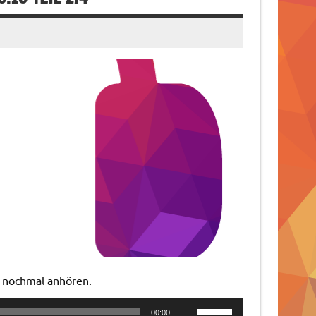
t nochmal anhören.
Pfeiltasten
00:00