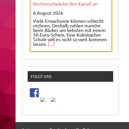
Rechenschwäche den Kampf an
6 August 2026
Viele Erwachsene können schlecht
rechnen. Deshalb zahlen manche
beim Bäcker am liebsten mit einem
50-Euro-Schein. Eine Kulmbacher
Schule will es nicht so weit kommen
lassen.
[...]
Fortsetzung: Dieselprozess – worum
es in den nächsten Wochen geht
6 August 2026
FOLGT UNS
Am Freitag setzt das Gericht die
Aufarbeitung des Steuerfalls fort.
Thomas Hoffmann ist nun der letzte
verbliebene Angeklagte.
[...]
Hof: Mann schlägt Eingangstür ein
und greift Hausbewohner an
6 August 2026