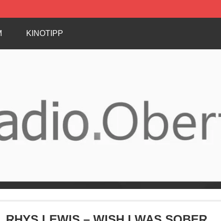
M
KINOTIPP
RHYS LEWIS – WISH I WAS SOBER