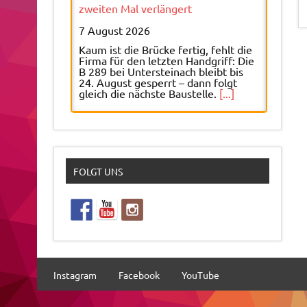
zweiten Mal verlängert
7 August 2026
Kaum ist die Brücke fertig, fehlt die
Firma für den letzten Handgriff: Die
B 289 bei Untersteinach bleibt bis
24. August gesperrt – dann folgt
gleich die nächste Baustelle.
[...]
Tipps für heiße Sommertage: So
kommt man gesund durch die
Hitzewelle
FOLGT UNS
7 August 2026
Nach einer kurzen Verschnaufpause
sollen die Temperaturen
kommenden Woche wieder steigen.
Das Gesundheitsamt Kulmbach gibt
Tipps, wie man die heißen Tage gut
übersteht.
[...]
Instagram
Facebook
YouTube
Transfer-Update: Der FC Trogen legt
personell nach